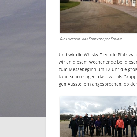
Die Loca­tion, das Schwet­zinger Schloss
Und wir die Whisky Fre­unde Pfalz ware
wir an diesem Woch­enende bei diesem 
zum Messe­be­ginn um 12 Uhr die größt
kann schon sagen, dass wir als Gruppe 
gen Ausstellern ange­sprochen, ob de