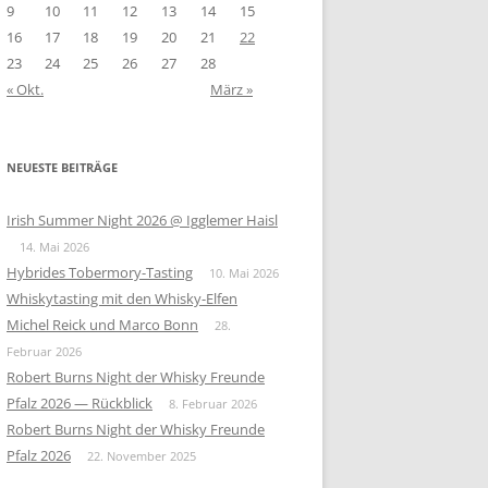
9
10
11
12
13
14
15
16
17
18
19
20
21
22
23
24
25
26
27
28
« Okt.
März »
NEUESTE BEITRÄGE
Irish Summer Night 2026 @ Igglemer Haisl
14. Mai 2026
Hybrides Tobermory-Tasting
10. Mai 2026
Whiskytasting mit den Whisky-Elfen
Michel Reick und Marco Bonn
28.
Februar 2026
Robert Burns Night der Whisky Freunde
Pfalz 2026 — Rückblick
8. Februar 2026
Robert Burns Night der Whisky Freunde
Pfalz 2026
22. November 2025