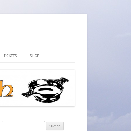
TICKETS
SHOP
ARTIKEL
MEIN KONTO
WARENKORB
KASSE
AGB
Suchen
WIDERRUFSRECHT