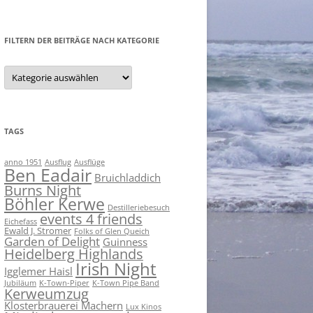
nach:
DATENSCHUTZ SHOP
FILTERN DER BEITRÄGE NACH KATEGORIE
IMPRESSUM SHOP
Filtern
der
Beiträge
nach
Kategorie
TAGS
anno 1951
Ausflug
Ausflüge
Ben Eadair
Bruichladdich
Burns Night
Böhler Kerwe
Destilleriebesuch
events 4 friends
Eichefass
Ewald J. Stromer
Folks of Glen Queich
Garden of Delight
Guinness
Heidelberg Highlands
Irish Night
Igglemer Haisl
Jubiläum
K-Town-Piper
K-Town Pipe Band
Kerweumzug
Klosterbrauerei Machern
Lux Kinos