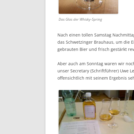
Das Glas der Whisky-Spring
Nach einen tollen Sam­stag Nach­mit­
das Schwet­zinger Brauhaus, um die E
ge­braut­en Bier und frisch gestärkt r
Aber auch am Son­ntag waren wir noch m
unser Sec­re­tary (Schrift­führer) Uwe
offen­sichtlich mit seinem Ergeb­nis s