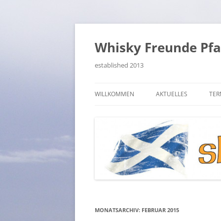
Zum
Inhalt
springen
Whisky Freunde Pfal
established 2013
WILLKOMMEN
AKTUELLES
TER
VERZEICHNIS – SITEMA
BEITRÄGE SUCHEN
MONATSARCHIV:
FEBRUAR 2015