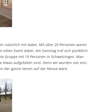
n natür­lich mit dabei. Mit über 20 Per­so­n­en waren
tollen Event dabei. Am Sam­stag traf sich pünk­tlich
e Gruppe mit 19 Per­so­n­en in Schwet­zin­gen. Man
etwas aufge­fall­en sind. Denn wir wur­den von eini­
nn der ganze Vere­in auf der Messe wäre.