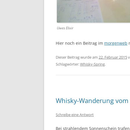
Uwes Elixir
Hier noch ein Beitrag im
mor­gen­web
m
Dieser Beitrag wurde am
22. Februar 2015
v
Schlagwörter:
Whisky-Spring
.
Whisky-Wanderung vom 
Schreibe eine Antwort
Bei strahlen­dem Son­nen­schein trafe