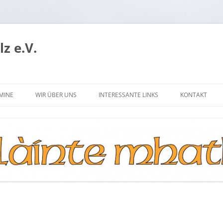
z e.V.
MINE
WIR ÜBER UNS
INTERESSANTE LINKS
KONTAKT
P
DER VORSTAND
WHISKY-MESSEN
MITGLIED WERDEN
MITGLIEDERVERWALTUNG
SATZUNG
LOGO
R.I.P.