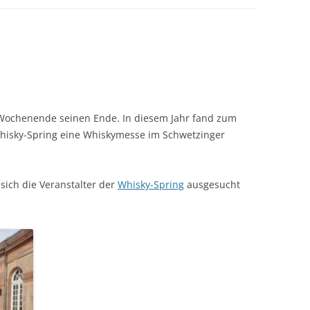
IMPRESSUM
DATENSCHUTZ
-Woch­enende seinen Ende. In diesem Jahr fand zum
Whisky-Spring eine Whiskymesse im Schwet­zinger
sich die Ver­anstal­ter der
Whisky-Spring
aus­ge­sucht