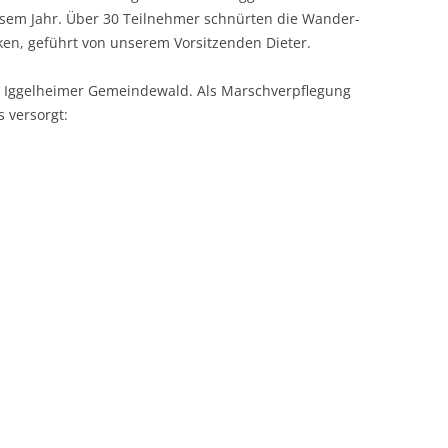
diesem Jahr. Über 30 Teil­nehmer schnürten die Wan­der­
­en, geführt von unserem Vor­sitzen­den Dieter.
Iggel­heimer Gemein­de­wald. Als Marschverpfle­gung
s versorgt: