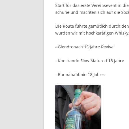
Start für das erste Vere­in­sev­ent in 
schuhe und macht­en sich auf die Sock
Die Route führte gemütlich durch den 
wur­den wir mit hochkaräti­gen Whisky
- Glen­dronach 15 Jahre Revival
- Knockan­do Slow Matured 18 Jahre
- Bun­na­hab­hain 18 Jahre.