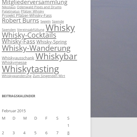
Mitgliederversammlung
Nikolaus
Odenwald Pipes and Drums
Palatinatus
Pfälzer Whisky
Projekt Pfälzer-Whisky-Fass
Robert Burns
Segeln
Spende
Whisky
Spenden
Vereinsabfüllung
Whisky-Cocktails
Whisky-Fass
Whisky-Spring
Whisky-Wanderung
Whiskybar
Whiskyausschank
Whiskymesse
Whiskytasting
Whiskywanderung
Zum Singenden Wirt
BEITRAGSKALENDER
Februar 2015
M
D
M
D
F
S
S
1
2
3
4
5
6
7
8