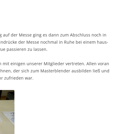
tag auf der Messe ging es dann zum Abschluss noch in
in­drücke der Messe nochmal in Ruhe bei einem haus­
evue passieren zu lassen.
it eini­gen unser­er Mit­glieder vertreten. Allen voran
 Lehnen, der sich zum Mas­terblender aus­bilden ließ und
ehr zufrieden war.