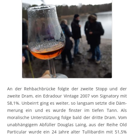
An der Rehbach­brücke fol­gte der zweite Stopp und der
zweite Dram, ein Edradour Vin­tage 2007 von Sig­na­to­ry mit
58,1%. Unbeir­rt ging es weit­er, so langsam set­zte die Däm­
merung ein und es wurde fin­ster im tiefen Tann. Als
moralis­che Unter­stützung folge bald der dritte Dram. Vom
unab­hängigem Abfüller Dou­glas Laing, aus der Rei­he Old
Par­tic­u­lar wurde ein 24 Jahre alter Tullibardin mit 51,5%