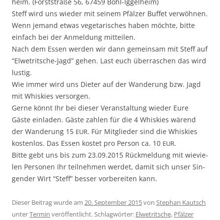
heim. (Forststraße 56, 67459 Böhl-Iggelheim)
Steff wird uns wieder mit seinem Pfälz­er Buf­fet ver­wöh­nen.
Wenn jemand etwas veg­e­tarisches haben möchte, bitte
ein­fach bei der Anmel­dung mitteilen.
Nach dem Essen wer­den wir dann gemein­sam mit Steff auf
“Elwetritsche-Jagd” gehen. Last euch über­raschen das wird
lustig.
Wie immer wird uns Dieter auf der Wan­derung bzw. Jagd
mit Whiskies versorgen.
Gerne kön­nt Ihr bei dieser Ver­anstal­tung wieder Eure
Gäste ein­laden. Gäste zahlen für die 4 Whiskies wärend
der Wan­derung 15
. Für Mit­glieder sind die Whiskies
EUR
kosten­los. Das Essen kostet pro Per­son ca. 10
.
EUR
Bitte gebt uns bis zum 23.09.2015 Rück­mel­dung mit wievie­
len Per­so­n­en Ihr teil­nehmen werdet, damit sich unser Sin­
gen­der Wirt “Steff” bess­er vor­bere­it­en kann.
Dieser Beitrag wurde am
20. September 2015
von
Stephan Kautsch
unter
Termin
veröffentlicht. Schlagwörter:
Elwetritsche
,
Pfälzer