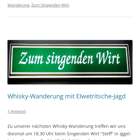
Wanderung
,
Zum Singenden Wirt
.
Whisky-Wanderung mit Elwetritsche-Jagd
1 Antwort
Zu unser­er näch­sten Whisky-Wan­derung tre­f­fen wir uns
dies­mal um 18.30 Uhr beim Sin­gen­den Wirt “Steff” in Iggel­