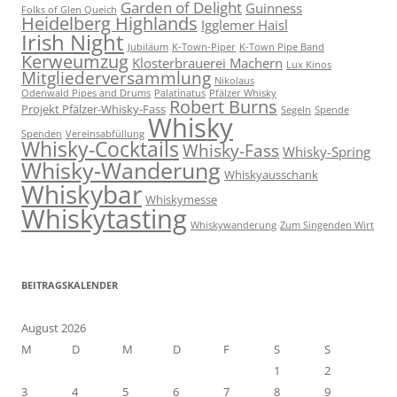
Garden of Delight
Guinness
Folks of Glen Queich
Heidelberg Highlands
Igglemer Haisl
Irish Night
Jubiläum
K-Town-Piper
K-Town Pipe Band
Kerweumzug
Klosterbrauerei Machern
Lux Kinos
Mitgliederversammlung
Nikolaus
Odenwald Pipes and Drums
Palatinatus
Pfälzer Whisky
Robert Burns
Projekt Pfälzer-Whisky-Fass
Segeln
Spende
Whisky
Spenden
Vereinsabfüllung
Whisky-Cocktails
Whisky-Fass
Whisky-Spring
Whisky-Wanderung
Whiskyausschank
Whiskybar
Whiskymesse
Whiskytasting
Whiskywanderung
Zum Singenden Wirt
BEITRAGSKALENDER
August 2026
M
D
M
D
F
S
S
1
2
3
4
5
6
7
8
9