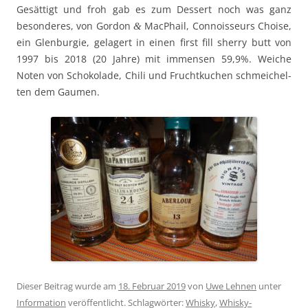
Gesät­tigt und froh gab es zum Dessert noch was ganz
beson­deres, von Gor­don
MacPhail, Con­nois­seurs Choise,
&
ein Glen­burgie, gelagert in einen first fill sher­ry butt von
1997 bis 2018 (20 Jahre) mit immensen 59,9%. Weiche
Noten von Schoko­lade, Chili und Fruchtkuchen schme­ichel­
ten dem Gaumen.
Dieser Beitrag wurde am
18. Februar 2019
von
Uwe Lehnen
unter
Information
veröffentlicht. Schlagwörter:
Whisky
,
Whisky-