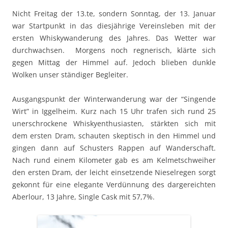
Nicht Fre­itag der 13.te, son­dern Son­ntag, der 13. Jan­u­ar
war Start­punkt in das diesjährige Vere­insleben mit der
ersten Whisky­wan­derung des Jahres. Das Wet­ter war
durchwach­sen. Mor­gens noch reg­ner­isch, klärte sich
gegen Mit­tag der Him­mel auf. Jedoch blieben dun­kle
Wolken unser ständi­ger Begleiter.
Aus­gangspunkt der Win­ter­wan­derung war der “Sin­gende
Wirt” in Iggel­heim. Kurz nach 15 Uhr trafen sich rund 25
uner­schrock­ene Whiskyen­thu­si­as­ten, stärk­ten sich mit
dem ersten Dram, schaut­en skep­tisch in den Him­mel und
gin­gen dann auf Schus­ters Rap­pen auf Wan­der­schaft.
Nach rund einem Kilo­me­ter gab es am Kel­metschwei­her
den ersten Dram, der leicht ein­set­zende Niesel­re­gen sorgt
gekon­nt für eine ele­gante Verdün­nung des darg­ere­icht­en
Aber­lour, 13 Jahre, Sin­gle Cask mit 57,7%.