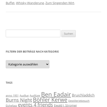
Buffet
,
Whisky-Wanderung
,
Zum Singenden Wirt
.
Suchen
nach:
FILTERN DER BEITRÄGE NACH KATEGORIE
Filtern
der
Beiträge
nach
Kategorie
TAGS
Ben Eadair
Bruichladdich
anno 1951
Ausflug
Ausflüge
Böhler Kerwe
Burns Night
Destilleriebesuch
events 4 friends
Ewald J. Stromer
Eichefass