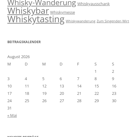
Whisky-Wanderung
Whiskyausschank
Whiskybar
Whiskymesse
Whiskytasting
Whiskywanderung
Zum Singenden Wirt
BEITRAGSKALENDER
August 2026
M
D
M
D
F
S
S
1
2
3
4
5
6
7
8
9
10
11
12
13
14
15
16
17
18
19
20
21
22
23
24
25
26
27
28
29
30
31
« Mai