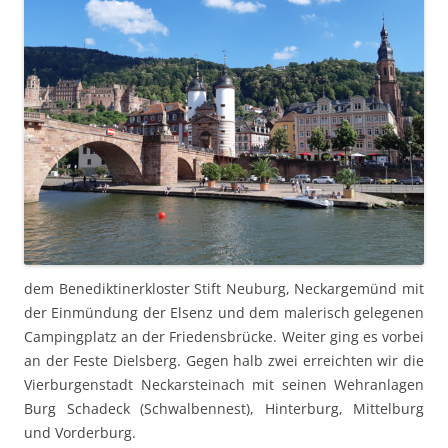
dem Benedik­tin­erk­loster Stift Neuburg, Neckargemünd mit
der Ein­mün­dung der Elsenz und dem malerisch gele­ge­nen
Camp­ing­platz an der Friedens­brücke. Weit­er ging es vor­bei
an der Feste Diels­berg. Gegen halb zwei erre­icht­en wir die
Vier­bur­gen­stadt Neckarsteinach mit seinen Wehran­la­gen
Burg Schadeck (Schwal­bennest), Hin­ter­burg, Mit­tel­burg
und Vorderburg.