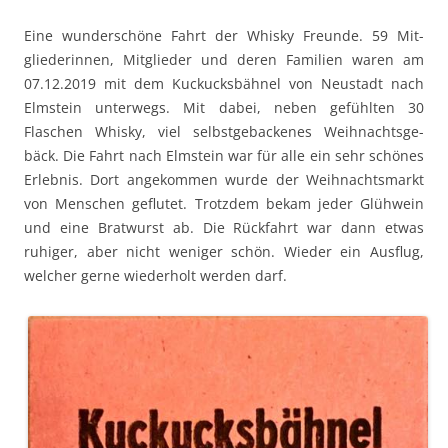
Eine wun­der­schöne Fahrt der Whisky Fre­unde. 59 Mit­
gliederin­nen, Mit­glieder und deren Fam­i­lien waren am
07.12.2019 mit dem Kuck­ucks­bäh­nel von Neustadt nach
Elm­stein unter­wegs. Mit dabei, neben gefühlten 30
Flaschen Whisky, viel selb­st­ge­back­enes Wei­h­nachts­ge­
bäck. Die Fahrt nach Elm­stein war für alle ein sehr schönes
Erleb­nis. Dort angekom­men wurde der Wei­h­nachts­markt
von Men­schen geflutet. Trotz­dem bekam jed­er Glüh­wein
und eine Bratwurst ab. Die Rück­fahrt war dann etwas
ruhiger, aber nicht weniger schön. Wieder ein Aus­flug,
welch­er gerne wieder­holt wer­den darf.