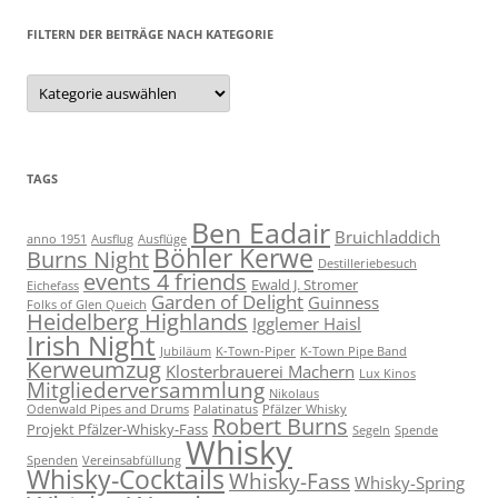
FILTERN DER BEITRÄGE NACH KATEGORIE
Filtern
der
Beiträge
nach
Kategorie
TAGS
Ben Eadair
Bruichladdich
anno 1951
Ausflug
Ausflüge
Böhler Kerwe
Burns Night
Destilleriebesuch
events 4 friends
Ewald J. Stromer
Eichefass
Garden of Delight
Guinness
Folks of Glen Queich
Heidelberg Highlands
Igglemer Haisl
Irish Night
Jubiläum
K-Town-Piper
K-Town Pipe Band
Kerweumzug
Klosterbrauerei Machern
Lux Kinos
Mitgliederversammlung
Nikolaus
Odenwald Pipes and Drums
Palatinatus
Pfälzer Whisky
Robert Burns
Projekt Pfälzer-Whisky-Fass
Segeln
Spende
Whisky
Spenden
Vereinsabfüllung
Whisky-Cocktails
Whisky-Fass
Whisky-Spring