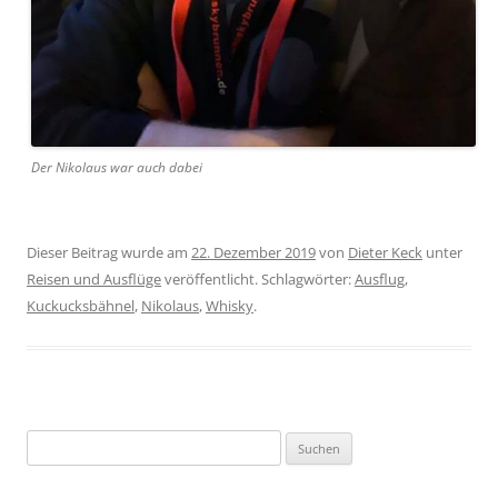
Der Niko­laus war auch dabei
Dieser Beitrag wurde am
22. Dezember 2019
von
Dieter Keck
unter
Reisen und Ausflüge
veröffentlicht. Schlagwörter:
Ausflug
,
Kuckucksbähnel
,
Nikolaus
,
Whisky
.
Suchen
nach: