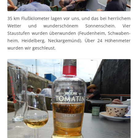
35 km Flußk­ilo­me­ter lagen vor uns, und das bei her­rlichem
Wet­ter und wun­der­schönem Son­nen­schein. Vier
Staustufen wur­den über­wun­den (Feu­den­heim, Schwaben­
heim, Hei­del­berg, Neckargemünd). Über 24 Höhen­meter
wur­den wir geschleust.