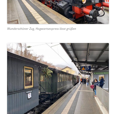
Wun­der­schön­er Zug, Hog­wart­sex­press lässt grüßen