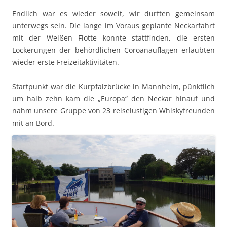
Endlich war es wieder soweit, wir durften gemein­sam
unter­wegs sein. Die lange im Voraus geplante Neckar­fahrt
mit der Weißen Flotte kon­nte stat­tfind­en, die ersten
Lockerun­gen der behördlichen Coroanau­fla­gen erlaubten
wieder erste Freizeitaktivitäten.
Start­punkt war die Kurp­falzbrücke in Mannheim, pünk­tlich
um halb zehn kam die „Europa“ den Neckar hin­auf und
nahm unsere Gruppe von 23 reiselusti­gen Whiskyfre­un­den
mit an Bord.