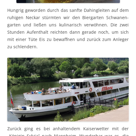
Hun­grig gewor­den durch das san­fte Dahin­gleit­en auf dem
ruhi­gen Neckar stürmten wir den Bier­garten Schwa­nen­
garten und ließen uns kuli­nar­isch ver­wöh­nen. Die zwei
Stun­den Aufen­thalt reicht­en dann ger­ade noch, um sich
mit ein­er Tüte Eis zu bewaffnen und zurück zum Anleger
zu schlendern.
Zurück ging es bei anhal­ten­dem Kaiser­wet­ter mit der
„Köni­gin Sylvia“ nach Mannheim. Wun­der­bar war es, die