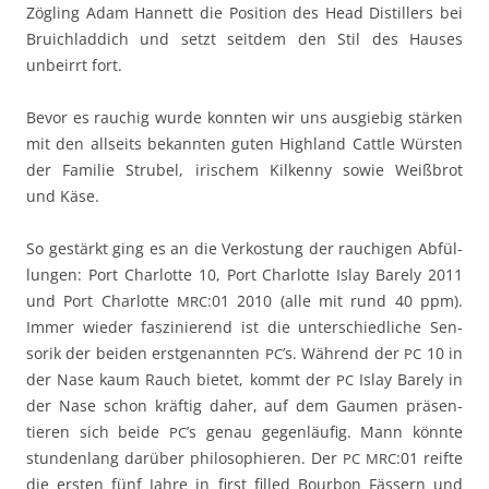
Zögling Adam Han­nett die Posi­tion des Head Dis­tillers bei
Bruich­lad­dich und set­zt seit­dem den Stil des Haus­es
unbeir­rt fort.
Bevor es rauchig wurde kon­nten wir uns aus­giebig stärken
mit den all­seits bekan­nten guten High­land Cat­tle Würsten
der Fam­i­lie Strubel, irischem Kilken­ny sowie Weißbrot
und Käse.
So gestärkt ging es an die Verkos­tung der rauchi­gen Abfül­
lun­gen: Port Char­lotte 10, Port Char­lotte Islay Bare­ly 2011
und Port Char­lotte
:01 2010 (alle mit rund 40 ppm).
MRC
Immer wieder faszinierend ist die unter­schiedliche Sen­
sorik der bei­den erst­ge­nan­nten
’s. Während der
10 in
PC
PC
der Nase kaum Rauch bietet, kommt der
Islay Bare­ly in
PC
der Nase schon kräftig daher, auf dem Gau­men präsen­
tieren sich bei­de
’s genau gegen­läu­fig. Mann kön­nte
PC
stun­den­lang darüber philoso­phieren. Der
:01 reifte
PC
MRC
die ersten fünf Jahre in first filled Bour­bon Fässern und