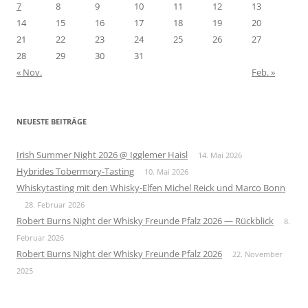
7
8
9
10
11
12
13
14
15
16
17
18
19
20
21
22
23
24
25
26
27
28
29
30
31
« Nov.
Feb. »
NEUESTE BEITRÄGE
Irish Summer Night 2026 @ Igglemer Haisl
14. Mai 2026
Hybrides Tobermory-Tasting
10. Mai 2026
Whiskytasting mit den Whisky-Elfen Michel Reick und Marco Bonn
28. Februar 2026
Robert Burns Night der Whisky Freunde Pfalz 2026 — Rückblick
8.
Februar 2026
Robert Burns Night der Whisky Freunde Pfalz 2026
22. November
2025