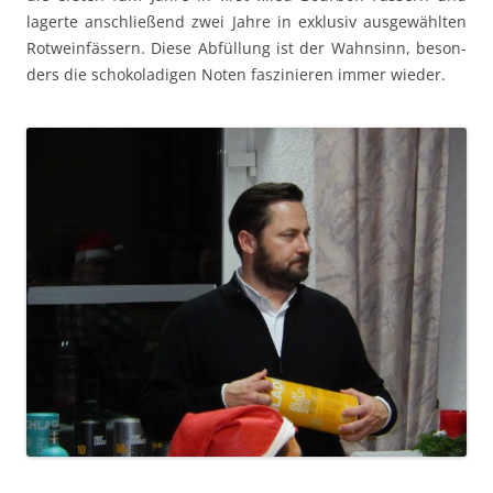
lagerte anschließend zwei Jahre in exk­lu­siv aus­gewählten
Rotwe­in­fässern. Diese Abfül­lung ist der Wahnsinn, beson­
ders die schoko­ladi­gen Noten faszinieren immer wieder.