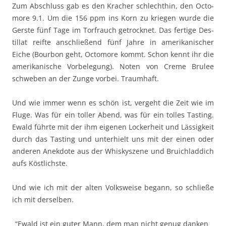
Zum Abschluss gab es den Kracher schlechthin, den Octo­
more 9.1. Um die 156 ppm ins Korn zu kriegen wurde die
Ger­ste fünf Tage im Tor­frauch getrock­net. Das fer­tige Des­
til­lat reifte anschließend fünf Jahre in amerikanis­ch­er
Eiche (Bour­bon geht, Octo­more kommt. Schon ken­nt ihr die
amerikanis­che Vor­bele­gung). Noten von Creme Brulee
schweben an der Zunge vor­bei. Traumhaft.
Und wie immer wenn es schön ist, verge­ht die Zeit wie im
Fluge. Was für ein toller Abend, was für ein tolles Tast­ing.
Ewald führte mit der ihm eige­nen Lock­er­heit und Läs­sigkeit
durch das Tast­ing und unter­hielt uns mit der einen oder
anderen Anek­dote aus der Whiskyszene und Bruich­lad­dich
aufs Köstlichste.
Und wie ich mit der alten Volk­sweise begann, so schließe
ich mit derselben.
“
Ewald ist ein guter Mann, dem man nicht genug danken