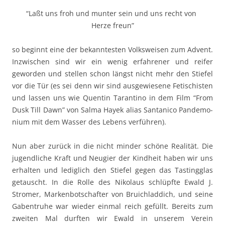
“
Laßt uns froh und munter sein und uns recht von
Herze freun”
so begin­nt eine der bekan­ntesten Volk­sweisen zum Advent.
Inzwis­chen sind wir ein wenig erfahren­er und reifer
gewor­den und stellen schon längst nicht mehr den Stiefel
vor die Tür (es sei denn wir sind aus­gewiesene Fetis­chis­ten
und lassen uns wie Quentin Taran­ti­no in dem Film “From
Dusk Till Dawn” von Salma Hayek alias San­tan­i­co Pan­de­mo­
ni­um mit dem Wass­er des Lebens verführen).
Nun aber zurück in die nicht min­der schöne Real­ität. Die
jugendliche Kraft und Neugi­er der Kind­heit haben wir uns
erhal­ten und lediglich den Stiefel gegen das Tast­ing­glas
getauscht. In die Rolle des Niko­laus schlüpfte Ewald J.
Stromer, Marken­botschafter von Bruich­lad­dich, und seine
Gaben­truhe war wieder ein­mal reich gefüllt. Bere­its zum
zweit­en Mal durften wir Ewald in unserem Vere­in