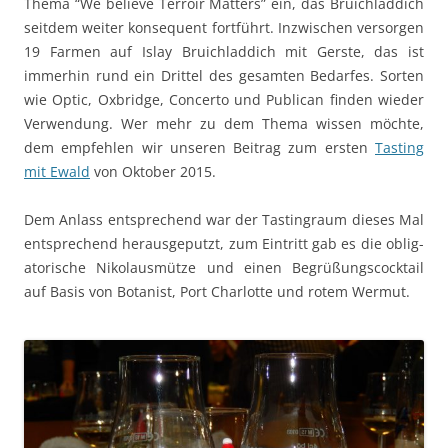
The­ma “We believe Ter­roir Mat­ters” ein, das Bruich­lad­dich
seit­dem weit­er kon­se­quent fort­führt. Inzwis­chen ver­sor­gen
19 Far­men auf Islay Bruich­lad­dich mit Ger­ste, das ist
immer­hin rund ein Drit­tel des gesamten Bedar­fes. Sorten
wie Optic, Oxbridge, Con­cer­to und Pub­li­can find­en wieder
Ver­wen­dung. Wer mehr zu dem The­ma wis­sen möchte,
dem empfehlen wir unseren Beitrag zum ersten
Tast­ing
mit Ewald
von Okto­ber 2015.
Dem Anlass entsprechend war der Tast­in­graum dieses Mal
entsprechend her­aus­geputzt, zum Ein­tritt gab es die oblig­
a­torische Niko­laus­mütze und einen Begrüßungscock­tail
auf Basis von Botanist, Port Char­lotte und rotem Wermut.