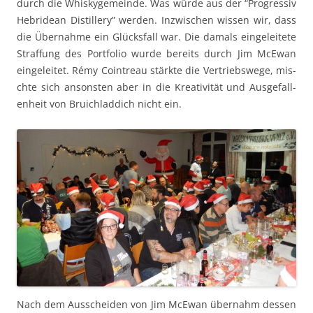
durch die Whiskyge­meinde. Was würde aus der “Pro­gres­siv
Hebridean Dis­tillery” wer­den. Inzwis­chen wis­sen wir, dass
die Über­nahme ein Glücks­fall war. Die damals ein­geleit­ete
Straf­fung des Port­fo­lio wurde bere­its durch Jim McE­wan
ein­geleit­et. Rémy Coin­treau stärk­te die Ver­trieb­swege, mis­
chte sich anson­sten aber in die Kreativ­ität und Aus­ge­fal­l­
en­heit von Bruich­lad­dich nicht ein.
Nach dem Auss­chei­den von Jim McE­wan über­nahm dessen