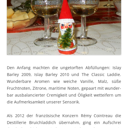
Den Anfang macht­en die unge­torften Abfül­lun­gen: Islay
Bar­ley 2009, Islay Bar­ley 2010 und The Clas­sic Lad­die.
Wun­der­bare Aromen wie weiche Vanille, Malz, süße
Frucht­noten, Zitrone, mar­itime Noten, gepaart mit wun­der­
bar aus­bal­anciert­er Cremigkeit und Öligkeit wet­teifern um
die Aufmerk­samkeit unser­er Sensorik.
Als 2012 der franzö­sis­che Konz­ern Rémy Coin­treau die
Des­til­lerie Bruich­lad­dich über­nahm, ging ein Auf­schrei