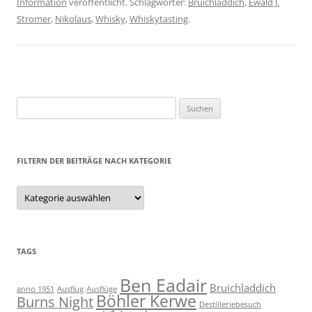
Information
veröffentlicht. Schlagwörter:
Bruichladdich
,
Ewald J.
Stromer
,
Nikolaus
,
Whisky
,
Whiskytasting
.
Suchen
nach:
FILTERN DER BEITRÄGE NACH KATEGORIE
Filtern
der
Beiträge
nach
Kategorie
TAGS
Ben Eadair
Bruichladdich
anno 1951
Ausflug
Ausflüge
Böhler Kerwe
Burns Night
Destilleriebesuch