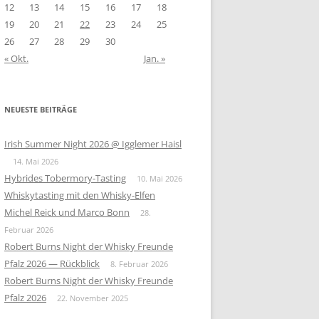
12
13
14
15
16
17
18
19
20
21
22
23
24
25
26
27
28
29
30
« Okt.
Jan. »
NEUESTE BEITRÄGE
Irish Summer Night 2026 @ Igglemer Haisl
14. Mai 2026
Hybrides Tobermory-Tasting
10. Mai 2026
Whiskytasting mit den Whisky-Elfen
Michel Reick und Marco Bonn
28.
Februar 2026
Robert Burns Night der Whisky Freunde
Pfalz 2026 — Rückblick
8. Februar 2026
Robert Burns Night der Whisky Freunde
Pfalz 2026
22. November 2025