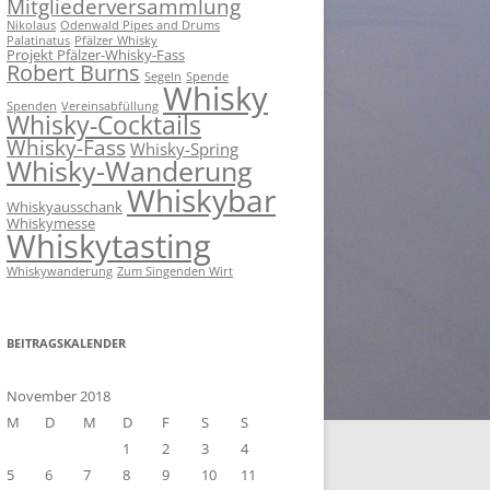
Mitgliederversammlung
Nikolaus
Odenwald Pipes and Drums
Palatinatus
Pfälzer Whisky
Projekt Pfälzer-Whisky-Fass
Robert Burns
Segeln
Spende
Whisky
Spenden
Vereinsabfüllung
Whisky-Cocktails
Whisky-Fass
Whisky-Spring
Whisky-Wanderung
Whiskybar
Whiskyausschank
Whiskymesse
Whiskytasting
Whiskywanderung
Zum Singenden Wirt
BEITRAGSKALENDER
November 2018
M
D
M
D
F
S
S
1
2
3
4
5
6
7
8
9
10
11