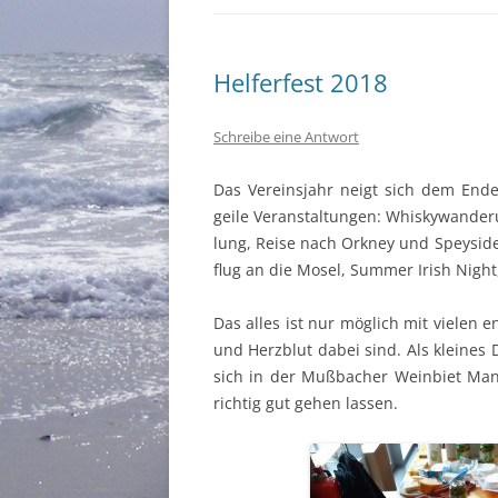
Helferfest 2018
Schreibe eine Antwort
Das Vere­in­s­jahr neigt sich dem Ende
geile Ver­anstal­tun­gen: Whisky­wan­de
lung, Reise nach Orkney und Spey­side, F
flug an die Mosel, Sum­mer Irish Night,
Das alles ist nur möglich mit vie­len 
und Herzblut dabei sind. Als kleines 
sich in der Mußbach­er Wein­bi­et Ma
richtig gut gehen lassen.