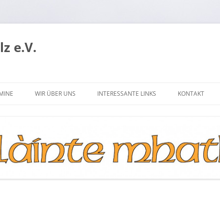
z e.V.
MINE
WIR ÜBER UNS
INTERESSANTE LINKS
KONTAKT
P
DER VORSTAND
WHISKY-MESSEN
MITGLIED WERDEN
MITGLIEDERVERWALTUNG
SATZUNG
LOGO
R.I.P.