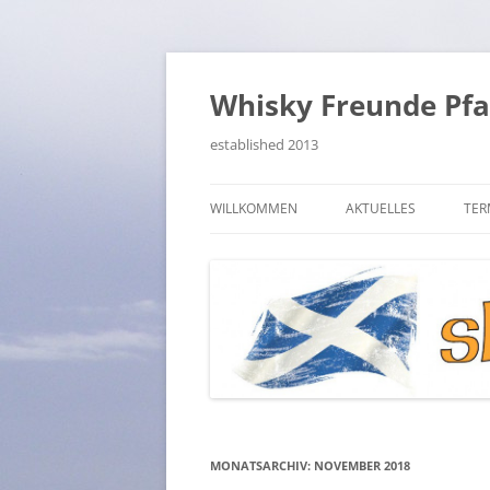
Zum
Inhalt
springen
Whisky Freunde Pfal
established 2013
WILLKOMMEN
AKTUELLES
TER
VERZEICHNIS – SITEMA
BEITRÄGE SUCHEN
MONATSARCHIV:
NOVEMBER 2018