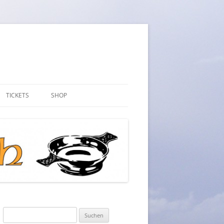
TICKETS
SHOP
ARTIKEL
MEIN KONTO
WARENKORB
KASSE
AGB
Suchen
WIDERRUFSRECHT