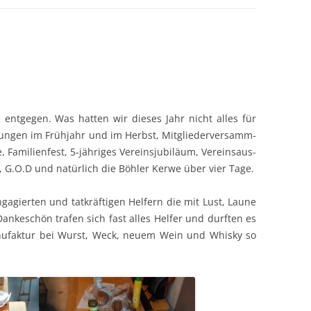
IMPRESSUM
DATENSCHUTZ
 ent­ge­gen. Was hat­ten wir dieses Jahr nicht alles für
run­gen im Früh­jahr und im Herb­st, Mit­gliederver­samm­
am­i­lien­fest, 5‑jähriges Vere­in­sju­biläum, Vere­in­saus­
 G.O.D und natür­lich die Böh­ler Ker­we über vier Tage.
engagierten und tatkräfti­gen Helfern die mit Lust, Laune
Dankeschön trafen sich fast alles Helfer und durften es
n­u­fak­tur bei Wurst, Weck, neuem Wein und Whisky so