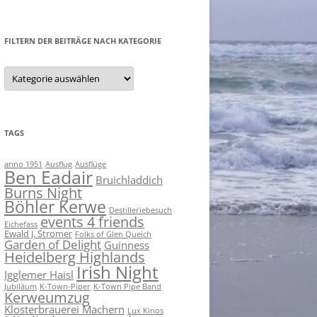
nach:
DATENSCHUTZ SHOP
FILTERN DER BEITRÄGE NACH KATEGORIE
IMPRESSUM SHOP
Filtern
der
Beiträge
nach
Kategorie
TAGS
anno 1951
Ausflug
Ausflüge
Ben Eadair
Bruichladdich
Burns Night
Böhler Kerwe
Destilleriebesuch
events 4 friends
Eichefass
Ewald J. Stromer
Folks of Glen Queich
Garden of Delight
Guinness
Heidelberg Highlands
Irish Night
Igglemer Haisl
Jubiläum
K-Town-Piper
K-Town Pipe Band
Kerweumzug
Klosterbrauerei Machern
Lux Kinos