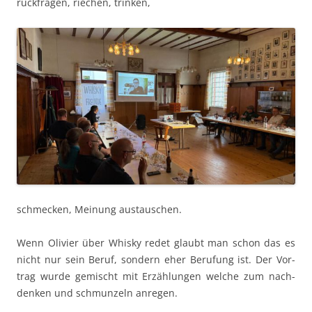
rück­fra­gen, riechen, trinken,
schmeck­en, Mei­n­ung austauschen.
Wenn Olivi­er über Whisky redet glaubt man schon das es
nicht nur sein Beruf, son­dern eher Beru­fung ist. Der Vor­
trag wurde gemis­cht mit Erzäh­lun­gen welche zum nach­
denken und schmun­zeln anregen.