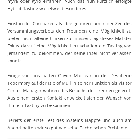
myra oder Kyrö erfahren. Auch das nun kür­zlich erfol­gte
Hybrid-Tast­ing war etwas besonderes.
Einst in der Coro­n­azeit als Idee geboren, um in der Zeit des
Ver­samm­lungsver­bots den Fre­un­den eine Möglichkeit zu
bieten nicht alleine trinken zu müssen, lag dieses Mal der
Fokus darauf eine Möglichkeit zu schaf­fen ein Tast­ing von
jeman­dem zu bekom­men, der seine Insel nicht ver­lassen
konnte.
Einige von uns hat­ten Olivi­er MacLean in der Des­til­lerie
Tober­mory auf der Isle of Mull in sein­er Funk­tion als Vis­i­tor
Cen­ter Man­ag­er währen des Besuchs dort ken­nen gel­ernt.
Aus einem ersten Kon­takt entwick­elt sich der Wun­sch von
ihm ein Tast­ing zu bekommen.
Bere­its der erste Test des Sys­tems klappte und auch am
Abend hat­ten wir so gut wie keine Tech­nis­chen Probleme.