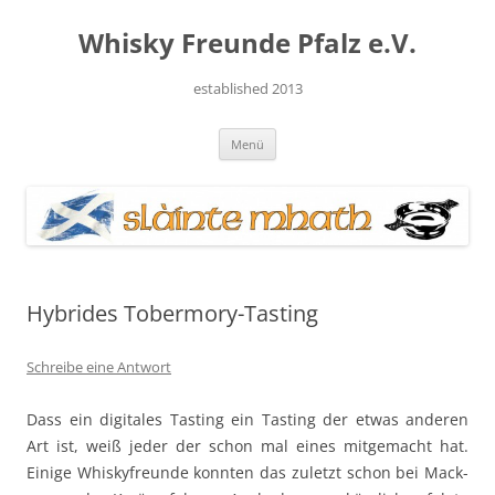
Zum
Inhalt
Whisky Freunde Pfalz e.V.
springen
established 2013
Menü
Hybrides Tobermory-Tasting
Schreibe eine Antwort
Dass ein dig­i­tales Tast­ing ein Tast­ing der etwas anderen
Art ist, weiß jed­er der schon mal eines mit­gemacht hat.
Einige Whiskyfre­unde kon­nten das zulet­zt schon bei Mack­