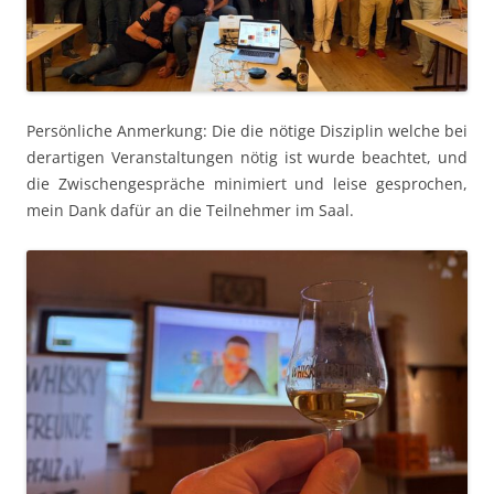
Per­sön­liche Anmerkung: Die die nötige Diszi­plin welche bei
der­ar­ti­gen Ver­anstal­tun­gen nötig ist wurde beachtet, und
die Zwis­chenge­spräche min­imiert und leise gesprochen,
mein Dank dafür an die Teil­nehmer im Saal.