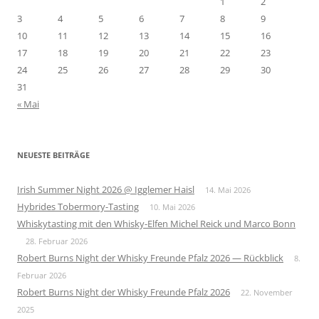
1
2
3
4
5
6
7
8
9
10
11
12
13
14
15
16
17
18
19
20
21
22
23
24
25
26
27
28
29
30
31
« Mai
NEUESTE BEITRÄGE
Irish Summer Night 2026 @ Igglemer Haisl
14. Mai 2026
Hybrides Tobermory-Tasting
10. Mai 2026
Whiskytasting mit den Whisky-Elfen Michel Reick und Marco Bonn
28. Februar 2026
Robert Burns Night der Whisky Freunde Pfalz 2026 — Rückblick
8.
Februar 2026
Robert Burns Night der Whisky Freunde Pfalz 2026
22. November
2025