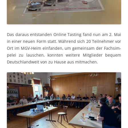
Das daraus ent­standen Online Tast­ing fand nun am 2. Mai
in ein­er neuen Form statt. Während sich 20 Teil­nehmer vor
Ort im MGV-Heim ein­fan­den, um gemein­sam der Fach­sim­
pelei zu lauschen, kon­nten weit­ere Mit­glieder bequem
Deutsch­landweit von zu Hause aus mitmachen.