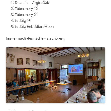
Deanston Vir­gin Oak
Tober­mory 12
Tober­mory 21
Ledaig 18
Ledaig Hebrid­i­an Moon
Immer nach dem Schema zuhören,