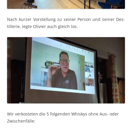
Nach kurz­er Vorstel­lung zu sein­er Per­son und sein­er Des­
til­lerie, legte Olivi­er auch gle­ich los.
Wir verkosteten die 5 fol­gen­den Whiskys ohne Aus- oder
Zwischenfälle: