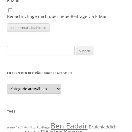
E-Mail.
Benachrichtige mich über neue Beiträge via E-Mail.
Suchen
nach:
FILTERN DER BEITRÄGE NACH KATEGORIE
Filtern
der
Beiträge
nach
Kategorie
TAGS
Ben Eadair
Bruichladdich
anno 1951
Ausflug
Ausflüge