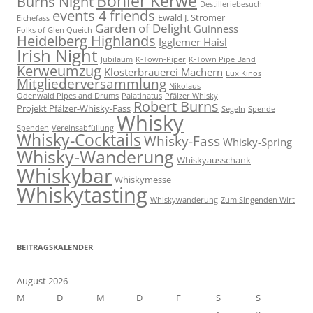
Böhler Kerwe
Burns Night
Destilleriebesuch
events 4 friends
Ewald J. Stromer
Eichefass
Garden of Delight
Guinness
Folks of Glen Queich
Heidelberg Highlands
Igglemer Haisl
Irish Night
Jubiläum
K-Town-Piper
K-Town Pipe Band
Kerweumzug
Klosterbrauerei Machern
Lux Kinos
Mitgliederversammlung
Nikolaus
Odenwald Pipes and Drums
Palatinatus
Pfälzer Whisky
Robert Burns
Projekt Pfälzer-Whisky-Fass
Segeln
Spende
Whisky
Spenden
Vereinsabfüllung
Whisky-Cocktails
Whisky-Fass
Whisky-Spring
Whisky-Wanderung
Whiskyausschank
Whiskybar
Whiskymesse
Whiskytasting
Whiskywanderung
Zum Singenden Wirt
BEITRAGSKALENDER
August 2026
M
D
M
D
F
S
S