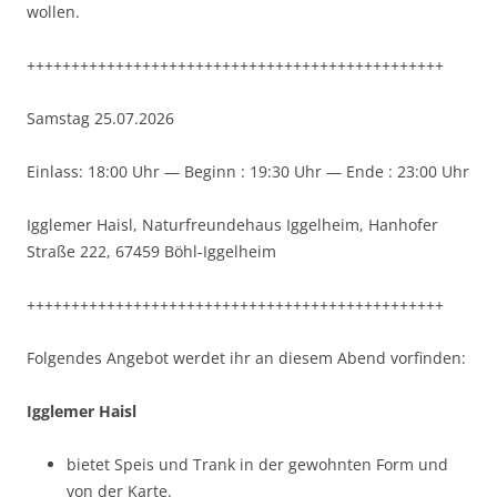
wollen.
+++++++++++++++++++++++++++++++++++++++++++++++
Sam­stag 25.07.2026
Ein­lass: 18:00 Uhr — Beginn : 19:30 Uhr — Ende : 23:00 Uhr
Iggle­mer Haisl, Naturfre­un­de­haus Iggel­heim, Han­hofer
Straße 222, 67459 Böhl-Iggelheim
+++++++++++++++++++++++++++++++++++++++++++++++
Fol­gen­des Ange­bot werdet ihr an diesem Abend vorfinden:
Iggle­mer Haisl
bietet Speis und Trank in der gewohn­ten Form und
von der Karte.