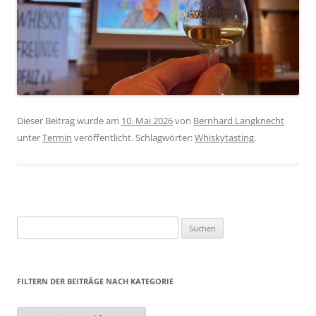
Dieser Beitrag wurde am
10. Mai 2026
von
Bernhard Langknecht
unter
Termin
veröffentlicht. Schlagwörter:
Whiskytasting
.
Suchen
nach:
FILTERN DER BEITRÄGE NACH KATEGORIE
Filtern