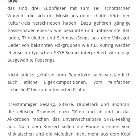
Skye
das sind drei Südpfälz­er mit zum Teil schot­tis­chen
Wurzeln, die sich der Musik aus dem schottisch/irischen
Kul­turkreis ver­schrieben haben. Dazu gehören gängige
Gassen­hauer eben­so wie bekan­nte und unbekan­nte Bal­
laden, Trin­klieder und Schmuse-Songs aus dem Volksgut.
Lieder von bekan­nten Folk­grup­pen wie z.B. Run­rig wer­den
eben­so im typ­is­chen SKYE-Sound inter­pretiert wie einige
aus­gewählte Popsongs.
Nicht zulet­zt gehören zum Reper­toire selb­stver­ständlich
auch etliche Eigenkom­po­si­tio­nen. Vom “ein­fachen
Liebeslied” bis zum intonierten Psalm.
Dreis­tim­miger Gesang, Gitarre, Dudel­sack und Bodhran,
die keltische Trom­mel, dazu Flöten und ab und an das
Akko­rdeon machen das unver­wech­sel­bare SKYE-Feel­ing
aus. Nach dem Konz­ert sollen die Hände bren­nen vom
Mitk­latschen und die Melo­di­en nicht mehr aus dem Kopf