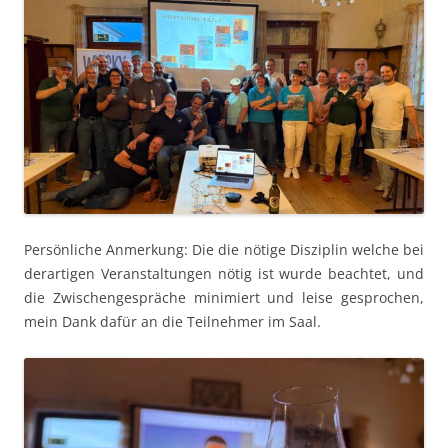
Per­sön­liche Anmerkung: Die die nötige Diszi­plin welche bei
der­ar­ti­gen Ver­anstal­tun­gen nötig ist wurde beachtet, und
die Zwis­chenge­spräche min­imiert und leise gesprochen,
mein Dank dafür an die Teil­nehmer im Saal.