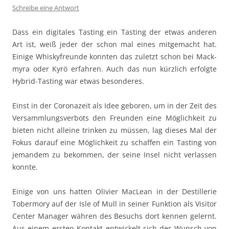
Schreibe eine Antwort
Dass ein dig­i­tales Tast­ing ein Tast­ing der etwas anderen
Art ist, weiß jed­er der schon mal eines mit­gemacht hat.
Einige Whiskyfre­unde kon­nten das zulet­zt schon bei Mack­
myra oder Kyrö erfahren. Auch das nun kür­zlich erfol­gte
Hybrid-Tast­ing war etwas besonderes.
Einst in der Coro­n­azeit als Idee geboren, um in der Zeit des
Ver­samm­lungsver­bots den Fre­un­den eine Möglichkeit zu
bieten nicht alleine trinken zu müssen, lag dieses Mal der
Fokus darauf eine Möglichkeit zu schaf­fen ein Tast­ing von
jeman­dem zu bekom­men, der seine Insel nicht ver­lassen
konnte.
Einige von uns hat­ten Olivi­er MacLean in der Des­til­lerie
Tober­mory auf der Isle of Mull in sein­er Funk­tion als Vis­i­tor
Cen­ter Man­ag­er währen des Besuchs dort ken­nen gel­ernt.
Aus einem ersten Kon­takt entwick­elt sich der Wun­sch von