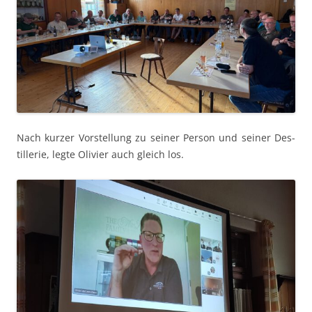
Nach kurz­er Vorstel­lung zu sein­er Per­son und sein­er Des­
til­lerie, legte Olivi­er auch gle­ich los.