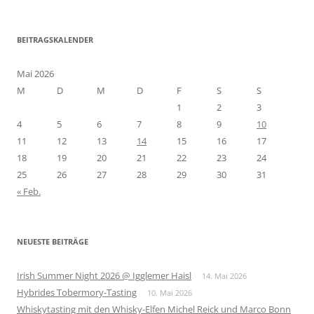
BEITRAGSKALENDER
Mai 2026
M
D
M
D
F
S
S
1
2
3
4
5
6
7
8
9
10
11
12
13
14
15
16
17
18
19
20
21
22
23
24
25
26
27
28
29
30
31
« Feb.
NEUESTE BEITRÄGE
Irish Summer Night 2026 @ Igglemer Haisl
14. Mai 2026
Hybrides Tobermory-Tasting
10. Mai 2026
Whiskytasting mit den Whisky-Elfen Michel Reick und Marco Bonn