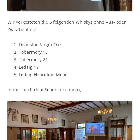
Wir verkosteten die 5 fol­gen­den Whiskys ohne Aus- oder
Zwischenfälle:
Deanston Vir­gin Oak
Tober­mory 12
Tober­mory 21
Ledaig 18
Ledaig Hebrid­i­an Moon
Immer nach dem Schema zuhören,