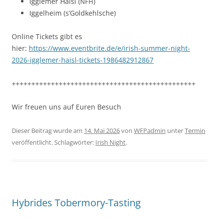
Iggle­mer Haisl (
)
NFH
Iggel­heim (s’Gold­kehlsche)
Online Tick­ets gibt es
hier:
https://www.eventbrite.de/e/irish-summer-night-
2026-igglemer-haisl-tickets-1986482912867
+++++++++++++++++++++++++++++++++++++++++++++++
Wir freuen uns auf Euren Besuch
Dieser Beitrag wurde am
14. Mai 2026
von
WFPadmin
unter
Termin
veröffentlicht. Schlagwörter:
Irish Night
.
Hybrides Tobermory-Tasting