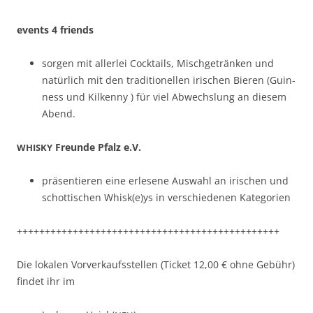
events 4 friends
sor­gen mit aller­lei Cock­tails, Mis­chgetränken und
natür­lich mit den tra­di­tionellen irischen Bieren (Guin­
ness und Kilken­ny ) für viel Abwech­slung an diesem
Abend.
Fre­unde Pfalz e.V.
WHISKY
präsen­tieren eine erlesene Auswahl an irischen und
schot­tis­chen Whisk(e)ys in ver­schiede­nen Kategorien
+++++++++++++++++++++++++++++++++++++++++++++++
Die lokalen Vorverkauf­sstellen (Tick­et 12,00 € ohne Gebühr)
find­et ihr im