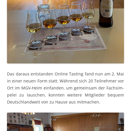
Das daraus ent­standen Online Tast­ing fand nun am 2. Mai
in ein­er neuen Form statt. Während sich 20 Teil­nehmer vor
Ort im MGV-Heim ein­fan­den, um gemein­sam der Fach­sim­
pelei zu lauschen, kon­nten weit­ere Mit­glieder bequem
Deutsch­landweit von zu Hause aus mitmachen.