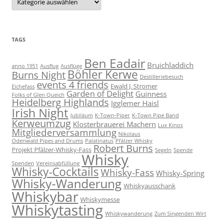
der
Beiträge
nach
Kategorie
TAGS
Ben Eadair
Bruichladdich
anno 1951
Ausflug
Ausflüge
Böhler Kerwe
Burns Night
Destilleriebesuch
events 4 friends
Ewald J. Stromer
Eichefass
Garden of Delight
Guinness
Folks of Glen Queich
Heidelberg Highlands
Igglemer Haisl
Irish Night
Jubiläum
K-Town-Piper
K-Town Pipe Band
Kerweumzug
Klosterbrauerei Machern
Lux Kinos
Mitgliederversammlung
Nikolaus
Odenwald Pipes and Drums
Palatinatus
Pfälzer Whisky
Robert Burns
Projekt Pfälzer-Whisky-Fass
Segeln
Spende
Whisky
Spenden
Vereinsabfüllung
Whisky-Cocktails
Whisky-Fass
Whisky-Spring
Whisky-Wanderung
Whiskyausschank
Whiskybar
Whiskymesse
Whiskytasting
Whiskywanderung
Zum Singenden Wirt