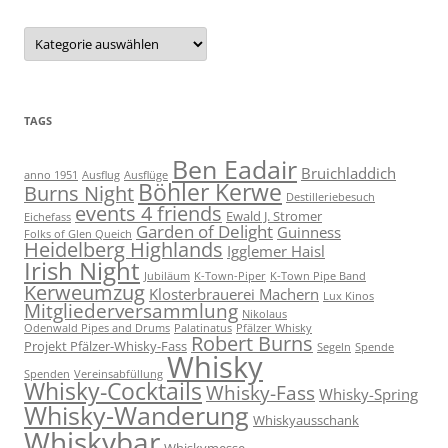
Filtern
der
Beiträge
nach
Kategorie
TAGS
Ben Eadair
Bruichladdich
anno 1951
Ausflug
Ausflüge
Böhler Kerwe
Burns Night
Destilleriebesuch
events 4 friends
Ewald J. Stromer
Eichefass
Garden of Delight
Guinness
Folks of Glen Queich
Heidelberg Highlands
Igglemer Haisl
Irish Night
Jubiläum
K-Town-Piper
K-Town Pipe Band
Kerweumzug
Klosterbrauerei Machern
Lux Kinos
Mitgliederversammlung
Nikolaus
Odenwald Pipes and Drums
Palatinatus
Pfälzer Whisky
Robert Burns
Projekt Pfälzer-Whisky-Fass
Segeln
Spende
Whisky
Spenden
Vereinsabfüllung
Whisky-Cocktails
Whisky-Fass
Whisky-Spring
Whisky-Wanderung
Whiskyausschank
Whiskybar
Whiskymesse