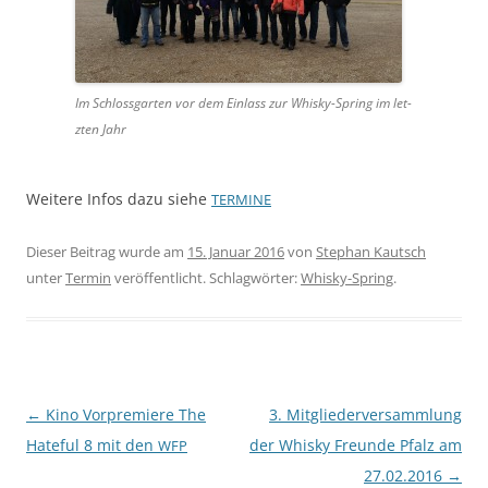
Im Schloss­garten vor dem Ein­lass zur Whisky-Spring im let­
zten Jahr
Weit­ere Infos dazu siehe
TERMINE
Dieser Beitrag wurde am
15. Januar 2016
von
Stephan Kautsch
unter
Termin
veröffentlicht. Schlagwörter:
Whisky-Spring
.
Beitragsnavigation
←
Kino Vorpremiere The
3. Mitgliederversammlung
Hateful 8 mit den
der Whisky Freunde Pfalz am
WFP
27.02.2016
→