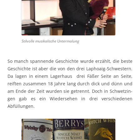
Stil­volle musikalis­che Untermalung
So manch span­nende Geschichte wurde erzählt, die beste
Geschichte ist aber die von den drei Laphoaig-Schwest­ern.
Da lagen in einem Lager­haus drei Fäßer Seite an Seite,
reiften zusam­men 18 Jahre lang durch dick und dünn und
am Ende der Zeit wur­den sie getren­nt. Doch in Schwet­zin­
gen gab es ein Wieder­se­hen in drei ver­schiede­nen
Abfüllungen.