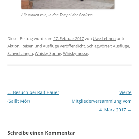
Alle wollen rein, in den Tem­pel der Genüsse.
Dieser Beitrag wurde am
27. Februar 2017
von
Uwe Lehnen
unter
Aktion
,
Reisen und Ausflüge
veröffentlicht. Schlagwörter:
Ausflüge
,
Schwetzingen
,
Whisky-Spring
,
Whiskymesse
.
Beitragsnavigation
←
Besuch bei Ralf Hauer
Vierte
(Saillt Mór)
Mitgliederversammlung vom
4. März 2017
→
Schreibe einen Kommentar