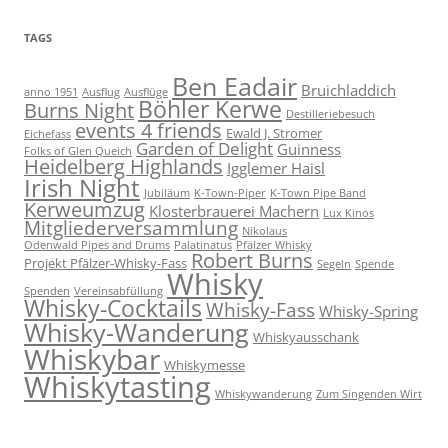
Kategorie
TAGS
Ben Eadair
Bruichladdich
anno 1951
Ausflug
Ausflüge
Böhler Kerwe
Burns Night
Destilleriebesuch
events 4 friends
Ewald J. Stromer
Eichefass
Garden of Delight
Guinness
Folks of Glen Queich
Heidelberg Highlands
Igglemer Haisl
Irish Night
Jubiläum
K-Town-Piper
K-Town Pipe Band
Kerweumzug
Klosterbrauerei Machern
Lux Kinos
Mitgliederversammlung
Nikolaus
Odenwald Pipes and Drums
Palatinatus
Pfälzer Whisky
Robert Burns
Projekt Pfälzer-Whisky-Fass
Segeln
Spende
Whisky
Spenden
Vereinsabfüllung
Whisky-Cocktails
Whisky-Fass
Whisky-Spring
Whisky-Wanderung
Whiskyausschank
Whiskybar
Whiskymesse
Whiskytasting
Whiskywanderung
Zum Singenden Wirt