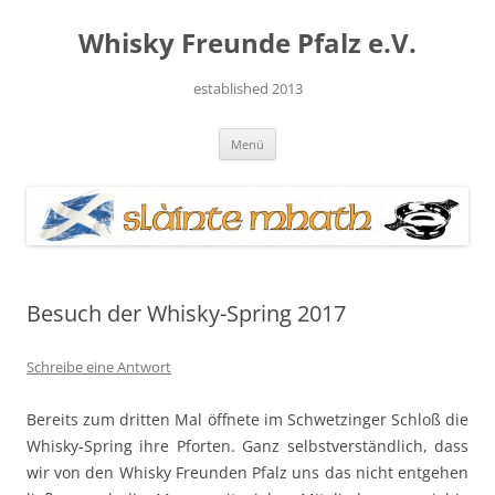
Zum
Inhalt
Whisky Freunde Pfalz e.V.
springen
established 2013
Menü
Besuch der Whisky-Spring 2017
Schreibe eine Antwort
Bere­its zum drit­ten Mal öffnete im Schwet­zinger Schloß die
Whisky-Spring ihre Pforten. Ganz selb­stver­ständlich, dass
wir von den Whisky Fre­un­den Pfalz uns das nicht ent­ge­hen