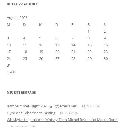
BEITRAGSKALENDER
August 2026
M
D
M
D
F
S
S
1
2
3
4
5
6
7
8
9
10
11
12
13
14
15
16
17
18
19
20
21
22
23
24
25
26
27
28
29
30
31
« Mai
NEUESTE BEITRÄGE
Irish Summer Night 2026 @ Igglemer Haisl
14. Mai 2026
Hybrides Tobermory-Tasting
10. Mai 2026
Whiskytasting mit den Whisky-Elfen Michel Reick und Marco Bonn
28. Februar 2026