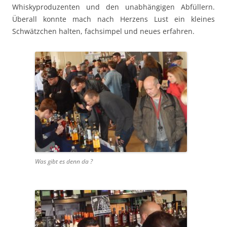
Whiskypro­duzen­ten und den unab­hängi­gen Abfüllern.
Über­all kon­nte mach nach Herzens Lust ein kleines
Schwätzchen hal­ten, fach­sim­pel und neues erfahren.
Was gibt es denn da ?