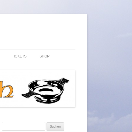
TICKETS
SHOP
ARTIKEL
MEIN KONTO
WARENKORB
KASSE
AGB
Suchen
WIDERRUFSRECHT