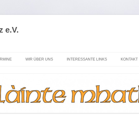
 e.V.
RMINE
WIR ÜBER UNS
INTERESSANTE LINKS
KONTAKT
AP
DER VORSTAND
WHISKY-MESSEN
MITGLIED WERDEN
MITGLIEDERVERWALTUNG
SATZUNG
LOGO
R.I.P.