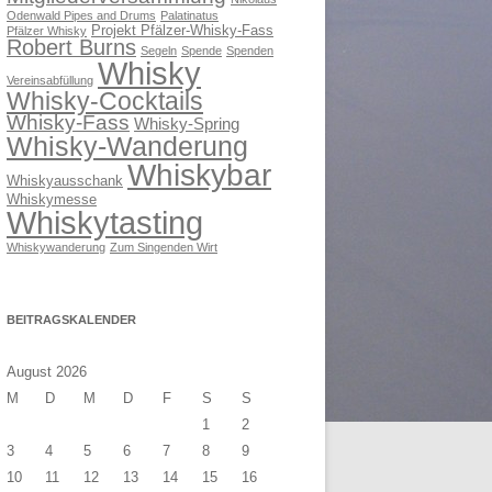
Odenwald Pipes and Drums
Palatinatus
Projekt Pfälzer-Whisky-Fass
Pfälzer Whisky
Robert Burns
Segeln
Spende
Spenden
Whisky
Vereinsabfüllung
Whisky-Cocktails
Whisky-Fass
Whisky-Spring
Whisky-Wanderung
Whiskybar
Whiskyausschank
Whiskymesse
Whiskytasting
Whiskywanderung
Zum Singenden Wirt
BEITRAGSKALENDER
August 2026
M
D
M
D
F
S
S
1
2
3
4
5
6
7
8
9
10
11
12
13
14
15
16