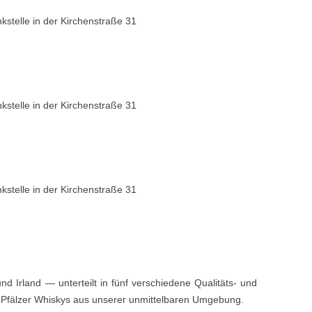
kstelle in der Kirchen­straße 31
kstelle in der Kirchen­straße 31
kstelle in der Kirchen­straße 31
 Irland — unterteilt in fünf ver­schiedene Qual­i­täts- und
 Pfälz­er Whiskys aus unser­er unmit­tel­baren Umgebung.