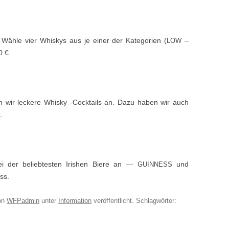
. Wäh­le vier Whiskys aus je ein­er der Kat­e­gorien (
–
LOW
0 €
ten wir leckere Whisky ‑Cock­tails an. Dazu haben wir auch
.
ei der beliebtesten Irishen Biere an —
und
GUINNESS
ass.
on
WFPadmin
unter
Information
veröffentlicht. Schlagwörter: