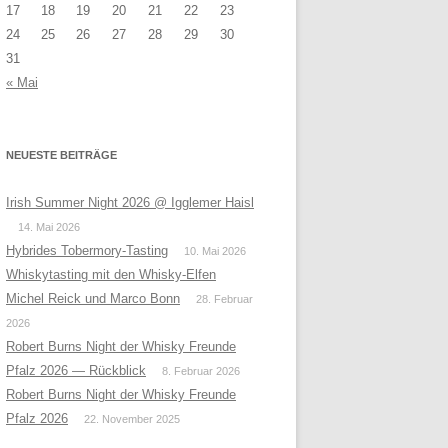
17
18
19
20
21
22
23
24
25
26
27
28
29
30
31
« Mai
NEUESTE BEITRÄGE
Irish Summer Night 2026 @ Igglemer Haisl
14. Mai 2026
Hybrides Tobermory-Tasting
10. Mai 2026
Whiskytasting mit den Whisky-Elfen
Michel Reick und Marco Bonn
28. Februar
2026
Robert Burns Night der Whisky Freunde
Pfalz 2026 — Rückblick
8. Februar 2026
Robert Burns Night der Whisky Freunde
Pfalz 2026
22. November 2025