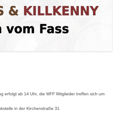
g erfol­gt ab 14 Uhr, die
Mit­glieder tre­f­fen sich um
WFP
kstelle in der Kirchen­straße 31