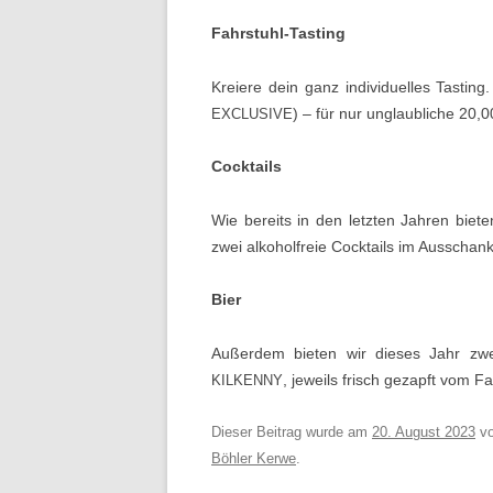
Fahrstuhl-Tasting
Kreiere dein ganz indi­vidu­elles Tast­ing
) – für nur unglaubliche 20,0
EXCLUSIVE
Cocktails
Wie bere­its in den let­zten Jahren bie
zwei alko­hol­freie Cock­tails im Ausschank
Bier
Außer­dem bieten wir dieses Jahr zw
, jew­eils frisch gezapft vom F
KILKENNY
Dieser Beitrag wurde am
20. August 2023
v
Böhler Kerwe
.