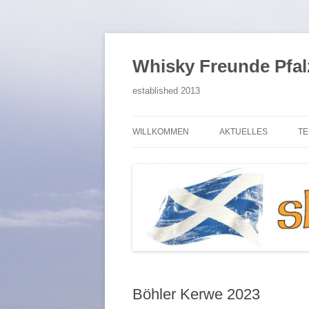
Zum
Inhalt
springen
Whisky Freunde Pfalz
established 2013
WILLKOMMEN
AKTUELLES
TE
VERZEICHNIS – SITEM
BEITRÄGE SUCHEN
Böhler Kerwe 2023