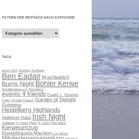
nach:
DATENSCHUTZ SHOP
FILTERN DER BEITRÄGE NACH KATEGORIE
IMPRESSUM SHOP
Filtern
der
Beiträge
nach
Kategorie
TAGS
anno 1951
Ausflug
Ausflüge
Ben Eadair
Bruichladdich
Böhler Kerwe
Burns Night
Destilleriebesuch
Eichefass
events 4 friends
Ewald J. Stromer
Garden of Delight
Folks of Glen Queich
Guinness
Heidelberg Highlands
Irish Night
Igglemer Haisl
Jubiläum
K-Town-Piper
K-Town Pipe Band
Kerweumzug
Klosterbrauerei Machern
Lux Kinos
Mitgliederversammlung
Nikolaus