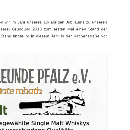
IMPRESSUM
DATENSCHUTZ
ren wir im Jahr unseres 10-jähri­gen Jubiläums zu unseren
ser­er Grün­dung 2013 zum ersten Mal einen Stand der
Stand find­et ihr in diesem Jahr in der Kirchen­straße vor