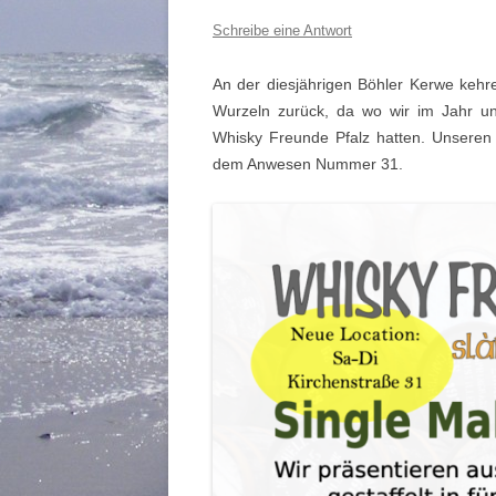
Schreibe eine Antwort
An der diesjähri­gen Böh­ler Ker­we keh
Wurzeln zurück, da wo wir im Jahr un
Whisky Fre­unde Pfalz hat­ten. Unseren 
dem Anwe­sen Num­mer 31.