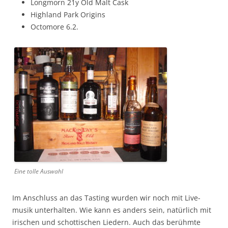
Long­morn 21y Old Malt Cask
High­land Park Origins
Octo­more 6.2.
Eine tolle Auswahl
Im Anschluss an das Tast­ing wur­den wir noch mit Live­
musik unter­hal­ten. Wie kann es anders sein, natür­lich mit
irischen und schot­tis­chen Liedern. Auch das berühmte