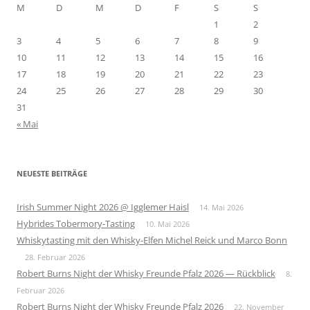
M
D
M
D
F
S
S
1
2
3
4
5
6
7
8
9
10
11
12
13
14
15
16
17
18
19
20
21
22
23
24
25
26
27
28
29
30
31
« Mai
NEUESTE BEITRÄGE
Irish Summer Night 2026 @ Igglemer Haisl
14. Mai 2026
Hybrides Tobermory-Tasting
10. Mai 2026
Whiskytasting mit den Whisky-Elfen Michel Reick und Marco Bonn
28. Februar 2026
Robert Burns Night der Whisky Freunde Pfalz 2026 — Rückblick
8.
Februar 2026
Robert Burns Night der Whisky Freunde Pfalz 2026
22. November