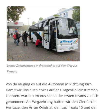
Let­zter Zwis­chen­stopp in Franken­thal auf dem Weg zur
Kyrburg
Von da ab ging es auf die Auto­bahn in Rich­tung Kirn.
Damit wir uns auch etwas auf das Tagesziel ein­stim­men
kon­nten, wur­den im Bus schon die ersten Drams zu sich
genom­men. Als Wegzehrung hat­ten wir den Glen­far­clas
Her­itage, den Arran Orig­i­nal, den Laphroaig 10 und den