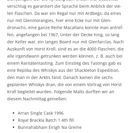
ver­schlug es garantiert die Sprache beim Anblick der vie­
len Flaschen. Da war ein Regal nur mit Ard­begs, da eines
nur mit Glen­moran­g­ies, hier eine Ecke nur mit Glen­
dronachs, eine ganze Rei­he Macallans kon­nte man antr­e­f­
fen, ange­fan­gen bei 1967. Unter der Decke hing, so lang
der Keller war, ein langes Board nur mit Glen­far­clas. Nach
Auskun­ft von Horst Kroll, sind es an die 4000 Flaschen, die
alle irgend­wann getrunk­en wer­den kön­nen, z. B. auch bei
einem Rar­itä­ten­tast­ing. Zum Ein­stieg des Tast­ings gab es
eine Rep­li­ka des Whiskys aus der Shack­le­ton Expe­di­tion,
den man in der Ark­tis fand. Danach kamen die sechs
geplanten Whiskys dran, die von einem Vor­trag von Horst
Kroll begleit­et wur­den. Fol­gende Malts durften wir an
diesem Nach­mit­tag genießen:
Arran Sin­gle Cask 1996
Roy­al Brack­la Batch 1 4th fill
Bun­na­hab­hain Eirigh Na Greine