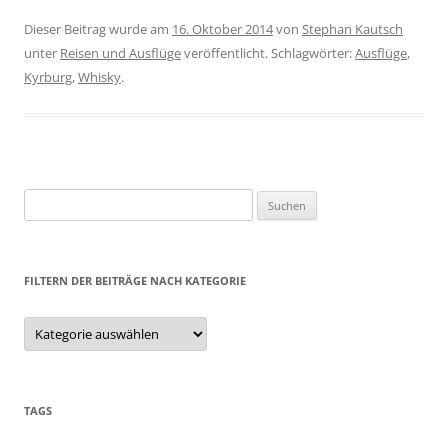
Dieser Beitrag wurde am
16. Oktober 2014
von
Stephan Kautsch
unter
Reisen und Ausflüge
veröffentlicht. Schlagwörter:
Ausflüge
,
Kyrburg
,
Whisky
.
Suchen
nach:
FILTERN DER BEITRÄGE NACH KATEGORIE
Filtern
der
Beiträge
nach
Kategorie
TAGS