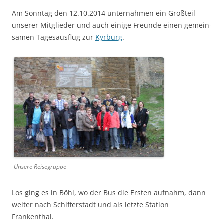
Am Son­ntag den 12.10.2014 unter­nah­men ein Großteil
unser­er Mit­glieder und auch einige Fre­unde einen gemein­
samen Tage­saus­flug zur
Kyr­burg
.
Unsere Reiseg­ruppe
Los ging es in Böhl, wo der Bus die Ersten auf­nahm, dann
weit­er nach Schif­fer­stadt und als let­zte Sta­tion
Frankenthal.