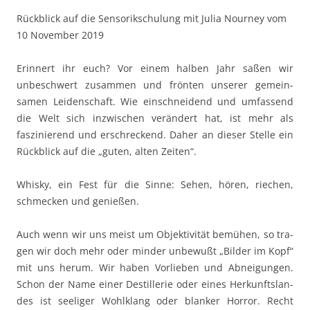
Rück­blick auf die Sen­sorikschu­lung mit Julia Nour­ney vom
10 Novem­ber 2019
Erin­nert ihr euch? Vor einem hal­ben Jahr saßen wir
unbeschw­ert zusam­men und frön­ten unser­er gemein­
samen Lei­den­schaft. Wie ein­schnei­dend und umfassend
die Welt sich inzwis­chen verän­dert hat, ist mehr als
faszinierend und erschreck­end. Daher an dieser Stelle ein
Rück­blick auf die „guten, alten Zeiten“.
Whisky, ein Fest für die Sinne: Sehen, hören, riechen,
schmeck­en und genießen.
Auch wenn wir uns meist um Objek­tiv­ität bemühen, so tra­
gen wir doch mehr oder min­der unbe­wußt „Bilder im Kopf“
mit uns herum. Wir haben Vor­lieben und Abnei­gun­gen.
Schon der Name ein­er Des­til­lerie oder eines Herkun­ft­s­lan­
des ist seel­iger Wohlk­lang oder blanker Hor­ror. Recht