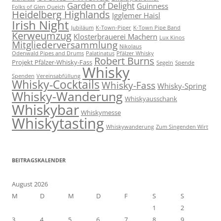
Garden of Delight
Guinness
Folks of Glen Queich
Heidelberg Highlands
Igglemer Haisl
Irish Night
Jubiläum
K-Town-Piper
K-Town Pipe Band
Kerweumzug
Klosterbrauerei Machern
Lux Kinos
Mitgliederversammlung
Nikolaus
Odenwald Pipes and Drums
Palatinatus
Pfälzer Whisky
Robert Burns
Projekt Pfälzer-Whisky-Fass
Segeln
Spende
Whisky
Spenden
Vereinsabfüllung
Whisky-Cocktails
Whisky-Fass
Whisky-Spring
Whisky-Wanderung
Whiskyausschank
Whiskybar
Whiskymesse
Whiskytasting
Whiskywanderung
Zum Singenden Wirt
BEITRAGSKALENDER
August 2026
M
D
M
D
F
S
S
1
2
3
4
5
6
7
8
9