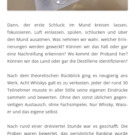
Dann, der erste Schluck: Im Mund kreisen lassen,
fokussieren, Luft ein­lassen, spülen, schluck­en und über
den Mund ausat­men. Was nehmen wir wahr, welch­er Erin­
nerun­gen wer­den geweckt? Kön­nen wir das Faß oder gar
eine Nachrei­fung erken­nen? Wo kommt der Proband her?
Kön­nen wir das Land oder gar die Des­til­lerie identifizieren?
Nach dem the­o­retis­chen Rück­blick ging es neugierig ans
Werk. Acht Whiskys galt es zu verkosten. Jed­er der rund 30
Teil­nehmer musste in aller Stille seine eige­nen Ein­drücke
sam­meln und bew­erten. Ohne den son­st üblichen gegen­
seit­i­gen Aus­tausch, ohne Fach­sim­pelei. Nur Whisky, Wass­
er und das eigene selbst.
Nach rund ein­er dreivier­tel Stunde war es geschafft. Die
Proben waren bew­ertet, das per­sön­liche Rank­ing wurde