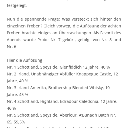
festgelegt.
Nun die span­nende Frage: Was ver­steckt sich hin­ter den
einzel­nen Proben? Gle­ich vor­weg, die Auflö­sung der acht­en
Proben brachte einiges an Über­raschun­gen. Als Favorit des
Abends wurde Probe Nr. 7 gekürt, gefol­gt von Nr. 8 und
Nr. 6
Hier die Auflö­sung
Nr. 1 Schot­t­land, Spey­side, Glen­fid­dich 12 Jahre, 40 %
Nr. 2 Irland, Unab­hängiger Abfüller Knap­pogue Cas­tle, 12
Jahre, 40 %
Nr. 3 Irland-Ameri­ka, Broth­er­ship Blend­ed Whisky, 10
Jahre, 45 %
Nr. 4 Schot­t­land, High­land, Edradour Cale­do­nia, 12 Jahre,
46 %
Nr. 5 Schot­t­land, Spey­side, Aber­lour, A‘Bunadh Batch Nr.
65, 59,5%