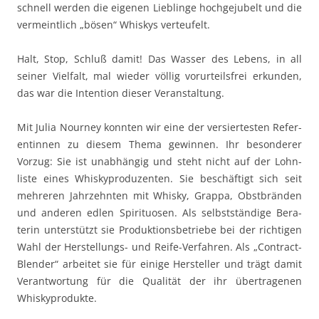
schnell wer­den die eige­nen Lieblinge hochge­jubelt und die
ver­meintlich „bösen“ Whiskys verteufelt.
Halt, Stop, Schluß damit! Das Wass­er des Lebens, in all
sein­er Vielfalt, mal wieder völ­lig vorurteils­frei erkun­den,
das war die Inten­tion dieser Veranstaltung.
Mit Julia Nour­ney kon­nten wir eine der ver­siertesten Ref­er­
entin­nen zu diesem The­ma gewin­nen. Ihr beson­der­er
Vorzug: Sie ist unab­hängig und ste­ht nicht auf der Lohn­
liste eines Whiskypro­duzen­ten. Sie beschäftigt sich seit
mehreren Jahrzehn­ten mit Whisky, Grap­pa, Obst­brän­den
und anderen edlen Spir­i­tu­osen. Als selb­st­ständi­ge Bera­
terin unter­stützt sie Pro­duk­tions­be­triebe bei der richti­gen
Wahl der Her­stel­lungs- und Reife-Ver­fahren. Als „Con­tract-
Blender“ arbeit­et sie für einige Her­steller und trägt damit
Ver­ant­wor­tung für die Qual­ität der ihr über­tra­ge­nen
Whiskyprodukte.