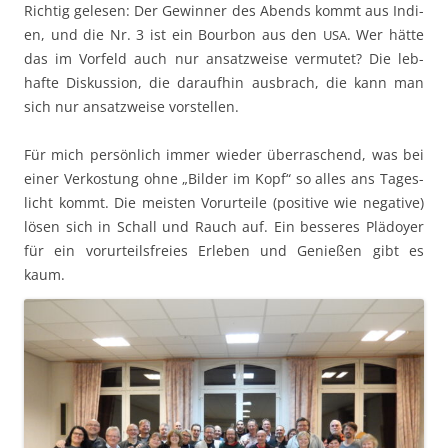
Richtig gele­sen: Der Gewin­ner des Abends kommt aus Indi­
en, und die Nr. 3 ist ein Bour­bon aus den
. Wer hätte
USA
das im Vor­feld auch nur ansatzweise ver­mutet? Die leb­
hafte Diskus­sion, die daraufhin aus­brach, die kann man
sich nur ansatzweise vorstellen.
Für mich per­sön­lich immer wieder über­raschend, was bei
ein­er Verkos­tung ohne „Bilder im Kopf“ so alles ans Tages­
licht kommt. Die meis­ten Vorurteile (pos­i­tive wie neg­a­tive)
lösen sich in Schall und Rauch auf. Ein besseres Plä­doy­er
für ein vorurteils­freies Erleben und Genießen gibt es
kaum.