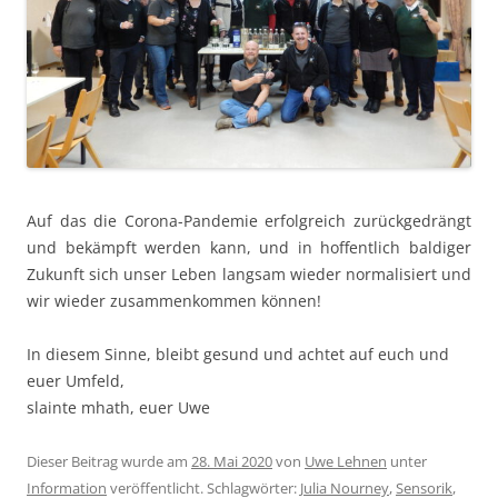
Auf das die Coro­na-Pan­demie erfol­gre­ich zurückge­drängt
und bekämpft wer­den kann, und in hof­fentlich baldiger
Zukun­ft sich unser Leben langsam wieder nor­mal­isiert und
wir wieder zusam­menkom­men können!
In diesem Sinne, bleibt gesund und achtet auf euch und
euer Umfeld,
slainte mhath, euer Uwe
Dieser Beitrag wurde am
28. Mai 2020
von
Uwe Lehnen
unter
Information
veröffentlicht. Schlagwörter:
Julia Nourney
,
Sensorik
,