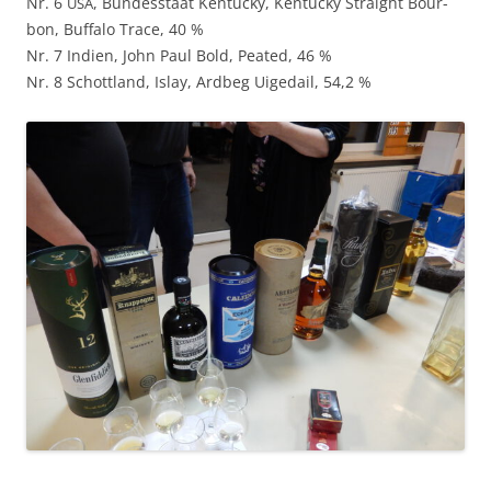
Nr. 6
, Bun­desstaat Ken­tucky, Ken­tucky Straight Bour­
USA
bon, Buf­fa­lo Trace, 40 %
Nr. 7 Indi­en, John Paul Bold, Peat­ed, 46 %
Nr. 8 Schot­t­land, Islay, Ard­beg Uigedail, 54,2 %