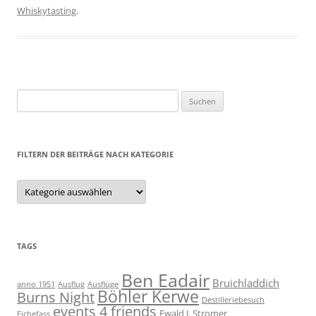
Whiskytasting
.
Suchen
nach:
FILTERN DER BEITRÄGE NACH KATEGORIE
Filtern
der
Beiträge
nach
Kategorie
TAGS
Ben Eadair
Bruichladdich
anno 1951
Ausflug
Ausflüge
Böhler Kerwe
Burns Night
Destilleriebesuch
events 4 friends
Ewald J. Stromer
Eichefass