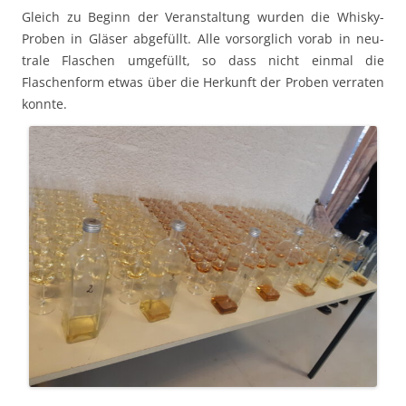
Gle­ich zu Beginn der Ver­anstal­tung wur­den die Whisky-
Proben in Gläs­er abge­füllt. Alle vor­sor­glich vor­ab in neu­
trale Flaschen umge­füllt, so dass nicht ein­mal die
Flaschen­form etwas über die Herkun­ft der Proben ver­rat­en
kon­nte.