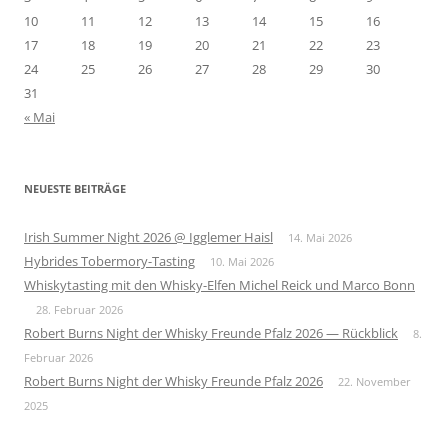
10
11
12
13
14
15
16
17
18
19
20
21
22
23
24
25
26
27
28
29
30
31
« Mai
NEUESTE BEITRÄGE
Irish Summer Night 2026 @ Igglemer Haisl
14. Mai 2026
Hybrides Tobermory-Tasting
10. Mai 2026
Whiskytasting mit den Whisky-Elfen Michel Reick und Marco Bonn
28. Februar 2026
Robert Burns Night der Whisky Freunde Pfalz 2026 — Rückblick
8.
Februar 2026
Robert Burns Night der Whisky Freunde Pfalz 2026
22. November
2025